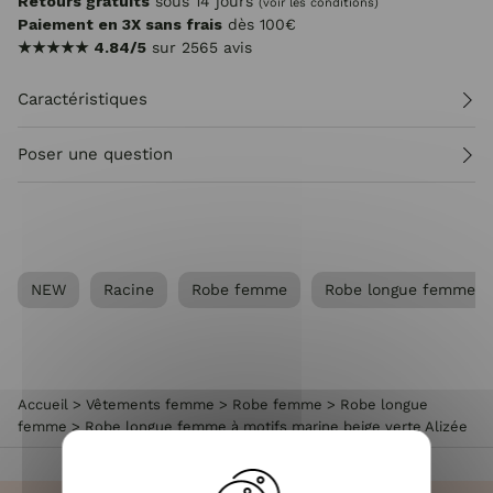
Retours gratuits
sous 14 jours
(voir les conditions)
Paiement en 3X sans frais
dès 100€
★★★★★
4.84/5
sur 2565 avis
Caractéristiques
Poser une question
NEW
Racine
Robe femme
Robe longue femme
Accueil
>
Vêtements femme
>
Robe femme
>
Robe longue
femme
>
Robe longue femme à motifs marine beige verte Alizée