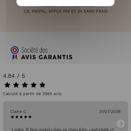
PAIEMENT 100% SÉCURISÉ
CB, PAYPAL, APPLE PAY ET 3X SANS FRAIS
4.84 / 5
Calculé à partir de 2565 avis.
Claire C.
31/07/2026
"2 robes 👗 bien coupées dans un tissus léger, confortable et