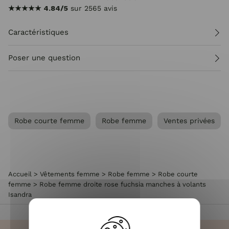
★★★★★
4.84/5
sur 2565 avis
Caractéristiques
Poser une question
Robe courte femme
Robe femme
Ventes privées
Accueil
>
Vêtements femme
>
Robe femme
>
Robe courte
femme
>
Robe femme droite rose fuchsia manches à volants
Isandra