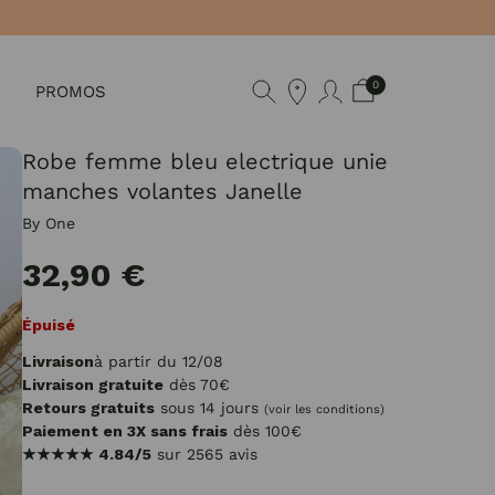
0
PROMOS
Robe femme bleu electrique unie
manches volantes Janelle
By One
32,90 €
Épuisé
Livraison
à partir du 12/08
Livraison gratuite
dès 70€
Retours gratuits
sous 14 jours
(voir les conditions)
Paiement en 3X sans frais
dès 100€
★★★★★
4.84/5
sur 2565 avis