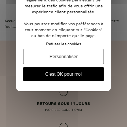
également des cookies permettant de
mesurer le trafic afin de vous offrir une
expérience client personnalisée.
Accueil
>
Vêtements femme
>
Robe femme
>
Robe droite verte
Vous pourrez modifier vos préférences à
feuillages briques et blancs liseré doré
tout moment en cliquant sur “Cookies”
au bas de n'importe quelle page.
Refuser les cookies
Personnaliser
LIVRAISON RAPIDE
OFFERTE DÈS 70€
C'est OK pour moi
RETOURS SOUS 14 JOURS
(VOIR LES CONDITIONS)