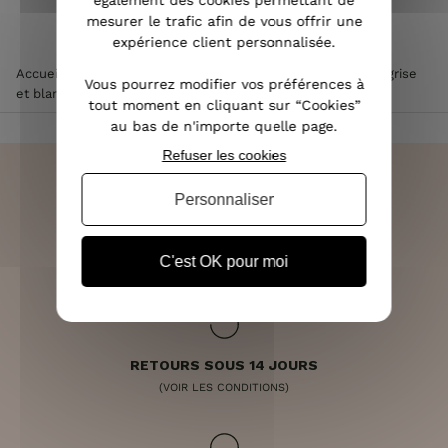
également des cookies permettant de
mesurer le trafic afin de vous offrir une
expérience client personnalisée.
Accueil
>
Vêtements femme
>
Robe femme
>
Robe droite grise
Vous pourrez modifier vos préférences à
et blanche motif python noeud dos
tout moment en cliquant sur “Cookies”
au bas de n'importe quelle page.
Refuser les cookies
Personnaliser
LIVRAISON RAPIDE
OFFERTE DÈS 70€
C'est OK pour moi
RETOURS SOUS 14 JOURS
(VOIR LES CONDITIONS)