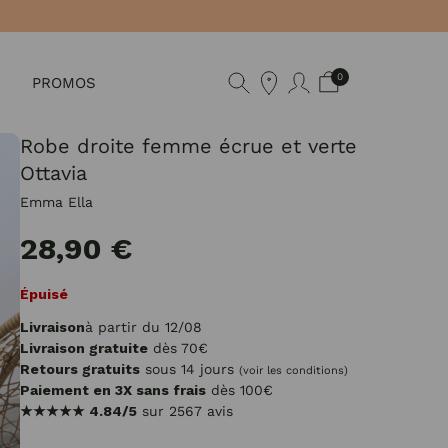
0
PROMOS
Robe droite femme écrue et verte
Ottavia
Emma Ella
28,90 €
Épuisé
Livraison
à partir du 12/08
Livraison gratuite
dès 70€
Retours gratuits
sous 14 jours
(voir les conditions)
Paiement en 3X sans frais
dès 100€
★★★★★
4.84/5
sur 2567 avis