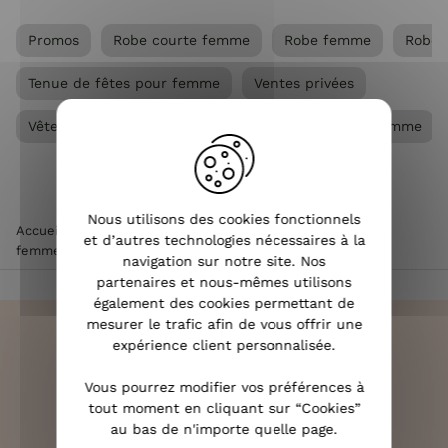
Promos
Robe courte femme
Robe femme
Robe 
Tenue de fêtes pour femme
Ventes privées
Vêtements Grandes tailles femme
Vêtements femme
Nous utilisons des cookies fonctionnels
Accueil
>
Vêtements femme
>
Robe femme
>
Robe courte
et d’autres technologies nécessaires à la
femme
>
Robe courte femme velours sequins et dos noué
navigation sur notre site. Nos
partenaires et nous-mêmes utilisons
également des cookies permettant de
mesurer le trafic afin de vous offrir une
expérience client personnalisée.
Vous pourrez modifier vos préférences à
LIVRAISON RAPIDE
tout moment en cliquant sur “Cookies”
OFFERTE DÈS 70€
au bas de n'importe quelle page.