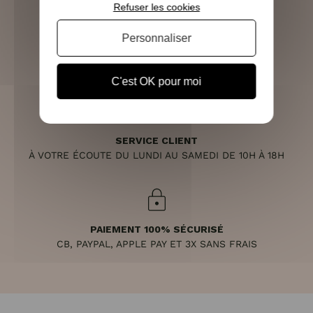
Refuser les cookies
Personnaliser
RETOURS SOUS 14 JOURS
(VOIR LES CONDITIONS)
C'est OK pour moi
SERVICE CLIENT
À VOTRE ÉCOUTE DU LUNDI AU SAMEDI DE 10H À 18H
PAIEMENT 100% SÉCURISÉ
CB, PAYPAL, APPLE PAY ET 3X SANS FRAIS