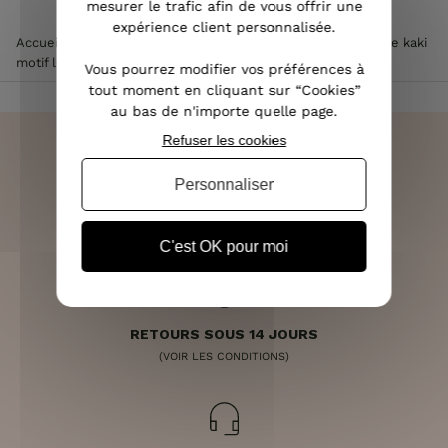
mesurer le trafic afin de vous offrir une
expérience client personnalisée.
Accueil
>
Vêtements femme
>
Robe femme
>
Robe chemise kaki
motif léopard noir camel
Vous pourrez modifier vos préférences à
tout moment en cliquant sur “Cookies”
au bas de n'importe quelle page.
Refuser les cookies
Personnaliser
LIVRAISON RAPIDE
OFFERTE DÈS 70€
C'est OK pour moi
RETOURS SOUS 14 JOURS
(VOIR LES CONDITIONS)