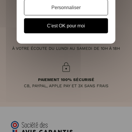
RETOURS SOUS 14 JOURS
Personnaliser
(VOIR LES CONDITIONS)
C'est OK pour moi
SERVICE CLIENT
À VOTRE ÉCOUTE DU LUNDI AU SAMEDI DE 10H À 18H
PAIEMENT 100% SÉCURISÉ
CB, PAYPAL, APPLE PAY ET 3X SANS FRAIS