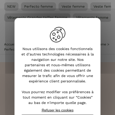
NEW
Perfecto femme
Veste femme
Veste femme
Vêtements Grandes tailles femme
Vêtements femme
Accueil
>
Vêtements femme
>
Veste femme
>
Perfecto femme
>
Nous utilisons des cookies fonctionnels
Perfecto femme fin suédine bois de rose
et d’autres technologies nécessaires à la
navigation sur notre site. Nos
partenaires et nous-mêmes utilisons
également des cookies permettant de
mesurer le trafic afin de vous offrir une
expérience client personnalisée.
LIVRAISON RAPIDE
Vous pourrez modifier vos préférences à
OFFERTE DÈS 70€
tout moment en cliquant sur “Cookies”
au bas de n'importe quelle page.
Refuser les cookies