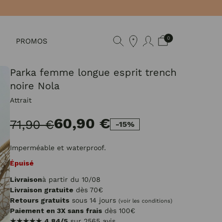
0
PROMOS
Parka femme longue esprit trench
noire Nola
Attrait
60,90 €
71,90 €
-15%
Imperméable et waterproof.
Épuisé
Livraison
à partir du 10/08
Livraison gratuite
dès 70€
Retours gratuits
sous 14 jours
(voir les conditions)
Paiement en 3X sans frais
dès 100€
★★★★★
4.84/5
sur 2565 avis