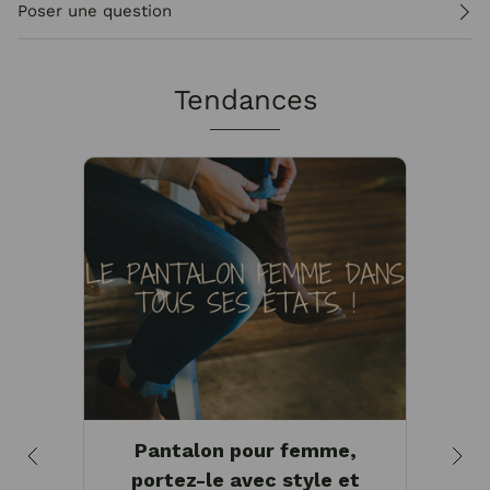
Poser une question
Tendances
Pantalon pour femme,
Mor
portez-le avec style et
vo