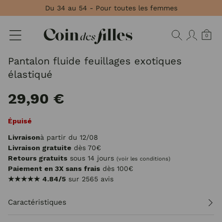
Panneau de gestion des cookies
Du 34 au 54 - Pour toutes les femmes
0
Pantalon fluide feuillages exotiques
élastiqué
29,90 €
Épuisé
Livraison
à partir du 12/08
Livraison gratuite
dès 70€
Retours gratuits
sous 14 jours
(voir les conditions)
Paiement en 3X sans frais
dès 100€
★★★★★
4.84/5
sur 2565 avis
Caractéristiques