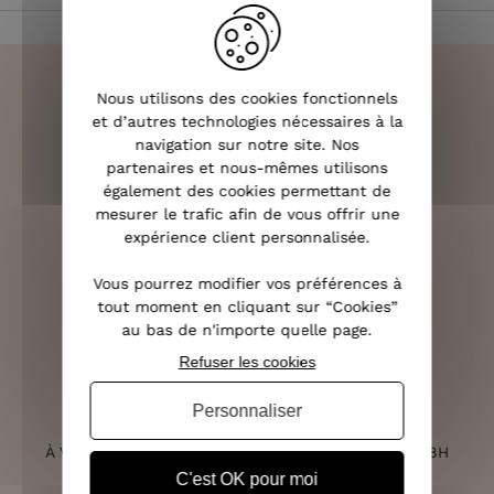
Nous utilisons des cookies fonctionnels
et d’autres technologies nécessaires à la
navigation sur notre site. Nos
LIVRAISON RAPIDE
partenaires et nous-mêmes utilisons
OFFERTE DÈS 70€
également des cookies permettant de
mesurer le trafic afin de vous offrir une
expérience client personnalisée.
Vous pourrez modifier vos préférences à
RETOURS SOUS 14 JOURS
tout moment en cliquant sur “Cookies”
(VOIR LES CONDITIONS)
au bas de n'importe quelle page.
Refuser les cookies
Personnaliser
SERVICE CLIENT
À VOTRE ÉCOUTE DU LUNDI AU SAMEDI DE 10H À 18H
C'est OK pour moi