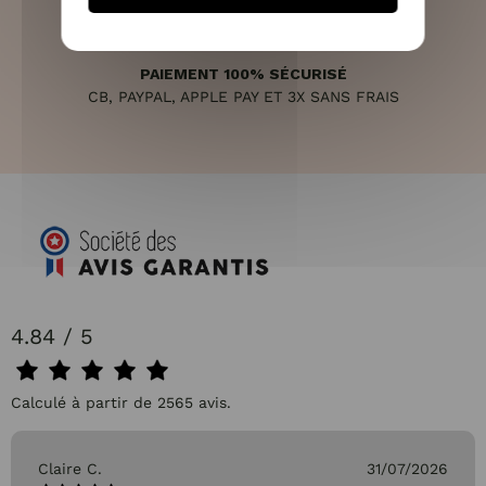
PAIEMENT 100% SÉCURISÉ
CB, PAYPAL, APPLE PAY ET 3X SANS FRAIS
4.84 / 5
Calculé à partir de 2565 avis.
Claire C.
31/07/2026