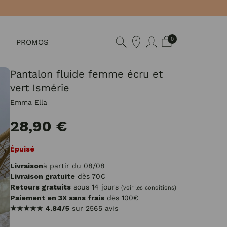
0
PROMOS
Pantalon fluide femme écru et
vert Ismérie
Emma Ella
28,90 €
Épuisé
Livraison
à partir du 08/08
Livraison gratuite
dès 70€
Retours gratuits
sous 14 jours
(voir les conditions)
Paiement en 3X sans frais
dès 100€
★★★★★
4.84/5
sur 2565 avis