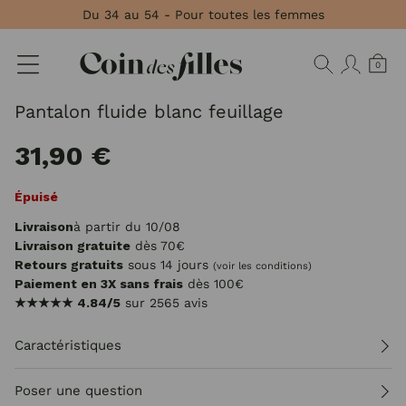
Panneau de gestion des cookies
Du 34 au 54 - Pour toutes les femmes
0
Pantalon fluide blanc feuillage
31,90 €
Épuisé
Livraison
à partir du 10/08
Livraison gratuite
dès 70€
Retours gratuits
sous 14 jours
(voir les conditions)
Paiement en 3X sans frais
dès 100€
★★★★★
4.84/5
sur 2565 avis
Caractéristiques
Poser une question