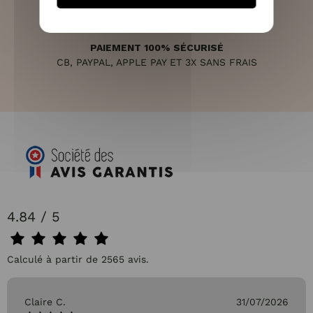
PAIEMENT 100% SÉCURISÉ
CB, PAYPAL, APPLE PAY ET 3X SANS FRAIS
4.84 / 5
Calculé à partir de 2565 avis.
Claire C.
31/07/2026