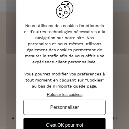
Nous utilisons des cookies fonctionnels
et d’autres technologies nécessaires à la
navigation sur notre site. Nos
LIVRAISON RAPIDE
partenaires et nous-mêmes utilisons
OFFERTE DÈS 70€
également des cookies permettant de
mesurer le trafic afin de vous offrir une
expérience client personnalisée.
Vous pourrez modifier vos préférences à
RETOURS SOUS 14 JOURS
tout moment en cliquant sur “Cookies”
(VOIR LES CONDITIONS)
au bas de n'importe quelle page.
Refuser les cookies
Personnaliser
SERVICE CLIENT
À VOTRE ÉCOUTE DU LUNDI AU SAMEDI DE 10H À 18H
C'est OK pour moi