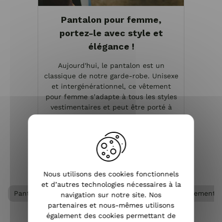
Pantalon pour femme,
portez-le avec style et
élégance !
Aujourd'hui, le pantalon est un
classique de notre garde-robe. Unisexe
et intergénérationnel, ce vêtement
pour femme s’adapte à tous les styles
vestimentaires et peut être porté à
toutes les saisons. Pantalon slim, large,
droit, chino...
VOIR L'ARTICLE
Nous utilisons des cookies fonctionnels
et d’autres technologies nécessaires à la
Pantalon femme
Pantalon fluide femme
Vêtements
navigation sur notre site. Nos
partenaires et nous-mêmes utilisons
également des cookies permettant de