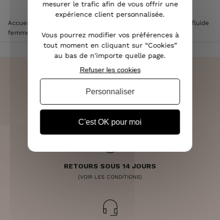
mesurer le trafic afin de vous offrir une
expérience client personnalisée.
Accueil
>
Vêtements femme
>
Pantalon femme
>
Pantalon fluide
femme
>
Pantalon femme fluide bleu roi Yunaé
Vous pourrez modifier vos préférences à
tout moment en cliquant sur “Cookies”
au bas de n'importe quelle page.
Refuser les cookies
Personnaliser
LIVRAISON RAPIDE
OFFERTE DÈS 70€
C'est OK pour moi
RETOURS SOUS 14 JOURS
(VOIR LES CONDITIONS)