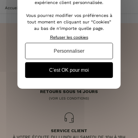
expérience client personnalisée.
Accueil
>
Vêtements femme
>
Jupe femme
>
Jupe rose
Vous pourrez modifier vos préférences à
tout moment en cliquant sur “Cookies”
au bas de n'importe quelle page.
Refuser les cookies
Personnaliser
LIVRAISON RAPIDE
OFFERTE DÈS 70€
C'est OK pour moi
RETOURS SOUS 14 JOURS
(VOIR LES CONDITIONS)
SERVICE CLIENT
À VOTRE ÉCOUTE DU LUNDI AU SAMEDI DE 10H À 18H