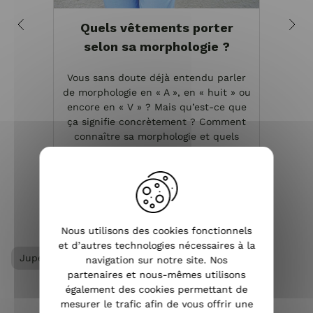
Quels vêtements porter
M
selon sa morphologie ?
Vous sans doute déjà entendu parler
Vos h
de morphologie en « A », en « huit » ou
à v
encore en « V » ? Mais qu’est-ce que
marqu
ça signifie concrètement ? Comment
morph
connaître sa morphologie et quels
l'avan
vêtements pour femme choisir en
à met
fonction de sa silho...
VOIR L'ARTICLE
Nous utilisons des cookies fonctionnels
et d’autres technologies nécessaires à la
Jupe femme
Vêtements femme
navigation sur notre site. Nos
partenaires et nous-mêmes utilisons
également des cookies permettant de
mesurer le trafic afin de vous offrir une