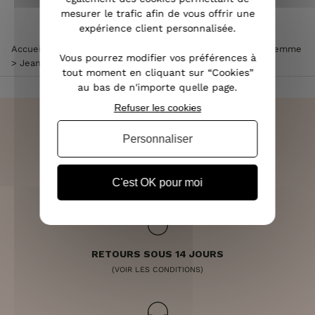
mesurer le trafic afin de vous offrir une
expérience client personnalisée.
Accueil
>
Vêtements femme
>
Jean femme
>
Jean skinny femme
Vous pourrez modifier vos préférences à
>
Jean femme brut skinny push up
tout moment en cliquant sur “Cookies”
au bas de n'importe quelle page.
Refuser les cookies
Personnaliser
LIVRAISON RAPIDE
OFFERTE DÈS 70€
C'est OK pour moi
RETOURS SOUS 14 JOURS
(VOIR LES CONDITIONS)