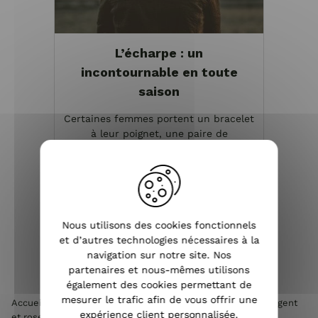
L’écharpe : un
incontournable en toute
saison
Certaines femmes portent un bracelet
à leur poignet, une paire de
chaussures unique ou un tailleur de
marque. D’autres choisissent de
mettre une écharpe ou un foulard.
Depuis les années 80, l’écharpe est
devenue un accessoire de mode ...
Nous utilisons des cookies fonctionnels
et d’autres technologies nécessaires à la
VOIR L'ARTICLE
navigation sur notre site. Nos
partenaires et nous-mêmes utilisons
également des cookies permettant de
mesurer le trafic afin de vous offrir une
Accueil
>
Grosse écharpe à carreaux pied de poule beige argent
expérience client personnalisée.
et rose