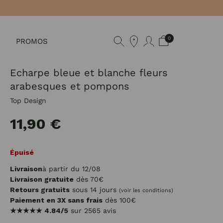
0
PROMOS
Echarpe bleue et blanche fleurs
arabesques et pompons
Top Design
11,90 €
Épuisé
Livraison
à partir du 12/08
Livraison gratuite
dès 70€
Retours gratuits
sous 14 jours
(voir les conditions)
Paiement en 3X sans frais
dès 100€
★★★★★
4.84/5
sur 2565 avis