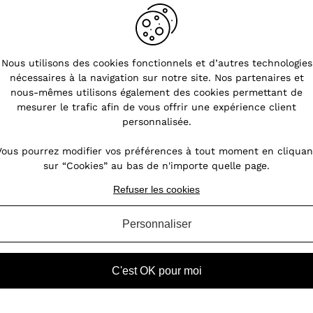
Nous utilisons des cookies fonctionnels et d’autres technologies
nécessaires à la navigation sur notre site. Nos partenaires et
L’écharpe : un incontournable en
nous-mêmes utilisons également des cookies permettant de
es
toute saison
mesurer le trafic afin de vous offrir une expérience client
personnalisée.
ri
Certaines femmes portent un bracelet à leur
nds
poignet, une paire de chaussures unique ou
Vous pourrez modifier vos préférences à tout moment en cliquan
 et
un tailleur de marque. D’autres choisissent
sur “Cookies” au bas de n'importe quelle page.
de mettre une écharpe ou un foulard.
itez
Depuis les années 80, l’écharpe est devenue
Refuser les cookies
un accessoire de mode ...
Personnaliser
VOIR L'ARTICLE
C'est OK pour moi