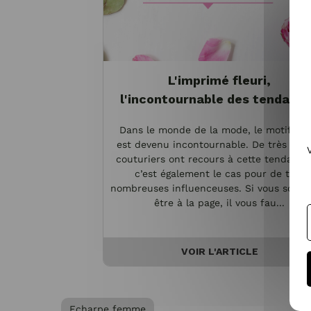
L'imprimé fleuri,
l'incontournable des tendanc
Dans le monde de la mode, le motif fleu
est devenu incontournable. De très gra
couturiers ont recours à cette tendance
c’est également le cas pour de très
nombreuses influenceuses. Si vous souha
être à la page, il vous fau...
VOIR L'ARTICLE
Echarpe femme