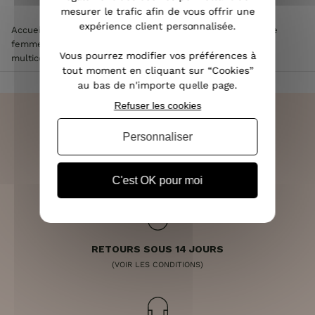
mesurer le trafic afin de vous offrir une
expérience client personnalisée.
Accueil
>
Vêtements femme
>
Manteau femme
>
Doudoune
femme
>
Doudoune rouge à capuche intérieur imprimés
Vous pourrez modifier vos préférences à
multicolores
tout moment en cliquant sur “Cookies”
au bas de n'importe quelle page.
Refuser les cookies
Personnaliser
LIVRAISON RAPIDE
OFFERTE DÈS 70€
C'est OK pour moi
RETOURS SOUS 14 JOURS
(VOIR LES CONDITIONS)