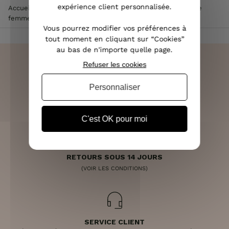
expérience client personnalisée.
Accueil
>
Vêtements femme
>
Manteau femme
>
Doudoune
femme
>
Doudoune à capuche réversible noire
Vous pourrez modifier vos préférences à
tout moment en cliquant sur “Cookies”
au bas de n'importe quelle page.
Refuser les cookies
Personnaliser
LIVRAISON RAPIDE
OFFERTE DÈS 70€
C'est OK pour moi
RETOURS SOUS 14 JOURS
(VOIR LES CONDITIONS)
SERVICE CLIENT