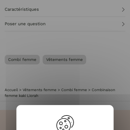
Caractéristiques
Poser une question
Combi femme
Vêtements femme
Accueil
>
Vêtements femme
>
Combi femme
>
Combinaison
femme kaki Liorah