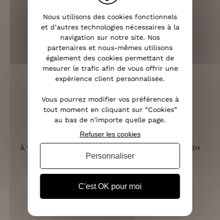
LIVRAISON RAPIDE
Nous utilisons des cookies fonctionnels
OFFERTE DÈS 70€
et d’autres technologies nécessaires à la
navigation sur notre site. Nos
partenaires et nous-mêmes utilisons
également des cookies permettant de
mesurer le trafic afin de vous offrir une
RETOURS SOUS 14 JOURS
expérience client personnalisée.
(VOIR LES CONDITIONS)
Vous pourrez modifier vos préférences à
tout moment en cliquant sur “Cookies”
au bas de n'importe quelle page.
Refuser les cookies
SERVICE CLIENT
À VOTRE ÉCOUTE DU LUNDI AU SAMEDI DE 10H À 18H
Personnaliser
C'est OK pour moi
PAIEMENT 100% SÉCURISÉ
CB, PAYPAL, APPLE PAY ET 3X SANS FRAIS