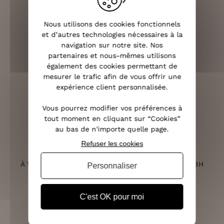
Nous utilisons des cookies fonctionnels
LIVRAISON RAPIDE
et d’autres technologies nécessaires à la
OFFERTE DÈS 70€
navigation sur notre site. Nos
partenaires et nous-mêmes utilisons
également des cookies permettant de
mesurer le trafic afin de vous offrir une
expérience client personnalisée.
RETOURS SOUS 14 JOURS
(VOIR LES CONDITIONS)
Vous pourrez modifier vos préférences à
tout moment en cliquant sur “Cookies”
au bas de n'importe quelle page.
Refuser les cookies
SERVICE CLIENT
À VOTRE ÉCOUTE DU LUNDI AU SAMEDI DE 10H À 18H
Personnaliser
C'est OK pour moi
PAIEMENT 100% SÉCURISÉ