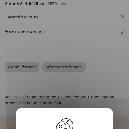
★★★★★
4.84/5
sur 2570 avis
Caractéristiques
Poser une question
Combi femme
Vêtements femme
Accueil
>
Vêtements femme
>
Combi femme
>
Combinaison
femme kaki boutons dorés Sira