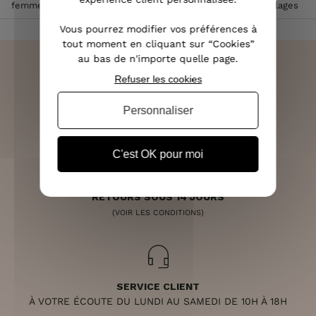
femme
>
Collier Lolilota ras de cou tissu blanc fleuri coquillages
Vous pourrez modifier vos préférences à
tout moment en cliquant sur “Cookies”
au bas de n'importe quelle page.
Refuser les cookies
LIVRAISON RAPIDE
Personnaliser
OFFERTE DÈS 70€
C'est OK pour moi
RETOURS SOUS 14 JOURS
(VOIR LES CONDITIONS)
SERVICE CLIENT
À VOTRE ÉCOUTE DU LUNDI AU SAMEDI DE 10H À 18H