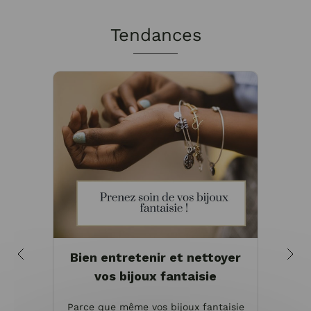
Tendances
Bien entretenir et nettoyer
Pou
vos bijoux fantaisie
Parce que même vos bijoux fantaisie
Les bi