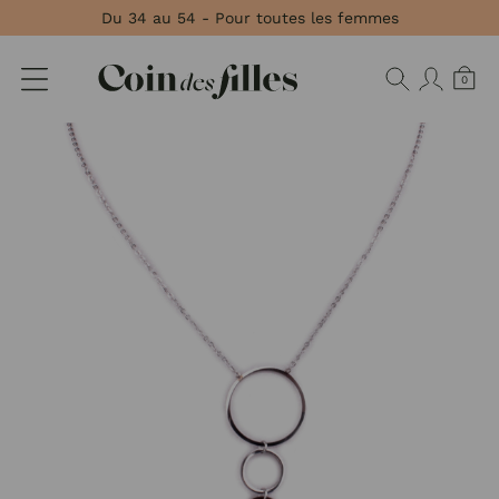
Panneau de gestion des cookies
Du 34 au 54 - Pour toutes les femmes
0