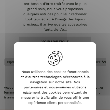
ont besoin d'être traités avec le plus
e
grand soin, nous vous proposons
réa
quelques astuces pour leur redonner
métal
tout leur éclat. A l'image des bijoux
per
précieux, il arrive que les accessoires
dans
fantaisie s'o...
VOIR L'ARTICLE
Bijoux acier femme
Collier acier femme
Collier fem
Nous utilisons des cookies fonctionnels
et d’autres technologies nécessaires à la
navigation sur notre site. Nos
partenaires et nous-mêmes utilisons
Accueil
>
Accessoires de mode femme
>
Bijoux femme
>
Collier
également des cookies permettant de
femme
>
Collier acier femme
>
Collier MILE MILA acier argent
mesurer le trafic afin de vous offrir une
trianneaux
expérience client personnalisée.