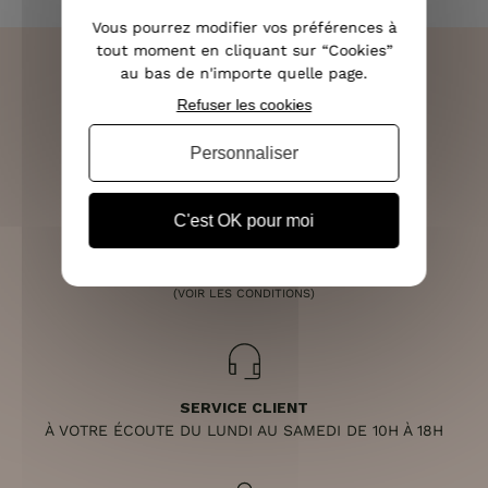
Vous pourrez modifier vos préférences à
tout moment en cliquant sur “Cookies”
au bas de n'importe quelle page.
Refuser les cookies
LIVRAISON RAPIDE
Personnaliser
OFFERTE DÈS 70€
C'est OK pour moi
RETOURS SOUS 14 JOURS
(VOIR LES CONDITIONS)
SERVICE CLIENT
À VOTRE ÉCOUTE DU LUNDI AU SAMEDI DE 10H À 18H