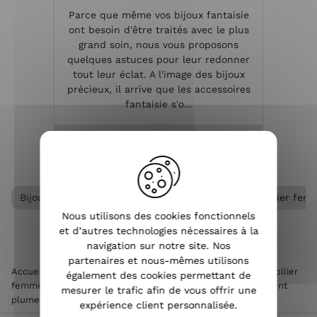
Parce que même vos bijoux fantaisie
Les bi
ont besoin d'être traités avec le plus
e
grand soin, nous vous proposons
réa
quelques astuces pour leur redonner
métal
tout leur éclat. A l'image des bijoux
per
précieux, il arrive que les accessoires
dans
fantaisie s'o...
VOIR L'ARTICLE
Bijoux acier femme
Collier acier femme
Collier fem
Nous utilisons des cookies fonctionnels
et d’autres technologies nécessaires à la
navigation sur notre site. Nos
partenaires et nous-mêmes utilisons
Accueil
>
Accessoires de mode femme
>
Bijoux femme
>
Collier
également des cookies permettant de
femme
>
Collier acier femme
>
Collier MILE MILA acier argent
mesurer le trafic afin de vous offrir une
plume et pompon noir
expérience client personnalisée.