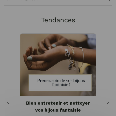
Tendances
Bien entretenir et nettoyer
Pou
vos bijoux fantaisie