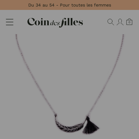
Panneau de gestion des cookies
Du 34 au 54 - Pour toutes les femmes
0