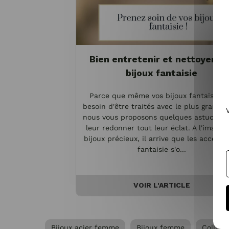
Bien entretenir et nettoyer vo
bijoux fantaisie
Parce que même vos bijoux fantaisie o
besoin d'être traités avec le plus grand s
nous vous proposons quelques astuces p
leur redonner tout leur éclat. A l'image 
bijoux précieux, il arrive que les accesso
fantaisie s'o...
VOIR L'ARTICLE
Bijoux acier femme
Bijoux femme
Collier