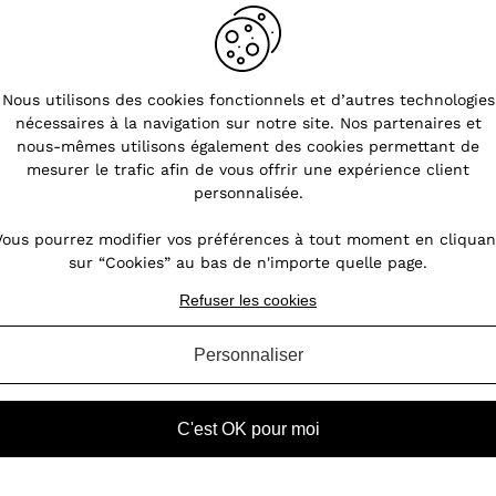
Nous utilisons des cookies fonctionnels et d’autres technologies
nécessaires à la navigation sur notre site. Nos partenaires et
s
Pourquoi choisir les bijoux en
nous-mêmes utilisons également des cookies permettant de
acier ?
mesurer le trafic afin de vous offrir une expérience client
personnalisée.
nt
Les bijoux fantaisie font fureur. L'acier est
oin,
notamment prisé pour la réalisation de
Vous pourrez modifier vos préférences à tout moment en cliquan
our
bijoux féminins. Ce métal possède des
sur “Cookies” au bas de n'importe quelle page.
des
atouts indéniables permettant aux bijoux de
ires
perdurer dans le temps. Quels sont les
Refuser les cookies
atouts de ces bijoux en acie...
Personnaliser
VOIR L'ARTICLE
C'est OK pour moi
 acier femme
Collier femme