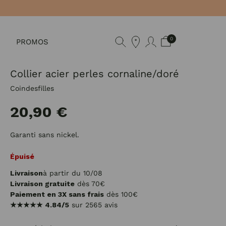
0
PROMOS
Collier acier perles cornaline/doré
Coindesfilles
20,90 €
Garanti sans nickel.
Épuisé
Livraison
à partir du 10/08
Livraison gratuite
dès 70€
Paiement en 3X sans frais
dès 100€
★★★★★
4.84/5
sur 2565 avis