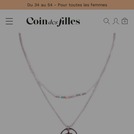
Panneau de gestion des cookies
Du 34 au 54 - Pour toutes les femmes
0