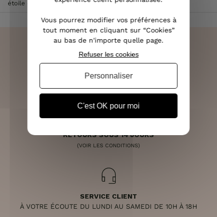
étoile cerclée perles multicolores
Vous pourrez modifier vos préférences à
tout moment en cliquant sur “Cookies”
au bas de n'importe quelle page.
Refuser les cookies
LIVRAISON RAPIDE
Personnaliser
OFFERTE DÈS 70€
C'est OK pour moi
RETOURS SOUS 14 JOURS
(VOIR LES CONDITIONS)
SERVICE CLIENT
À VOTRE ÉCOUTE DU LUNDI AU SAMEDI DE 10H À 18H