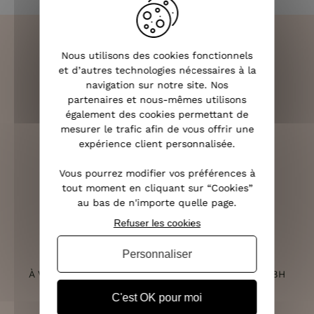
Nous utilisons des cookies fonctionnels
et d’autres technologies nécessaires à la
LIVRAISON RAPIDE
navigation sur notre site. Nos
OFFERTE DÈS 70€
partenaires et nous-mêmes utilisons
également des cookies permettant de
mesurer le trafic afin de vous offrir une
expérience client personnalisée.
RETOURS SOUS 14 JOURS
Vous pourrez modifier vos préférences à
(VOIR LES CONDITIONS)
tout moment en cliquant sur “Cookies”
au bas de n'importe quelle page.
Refuser les cookies
Personnaliser
SERVICE CLIENT
À VOTRE ÉCOUTE DU LUNDI AU SAMEDI DE 10H À 18H
C'est OK pour moi