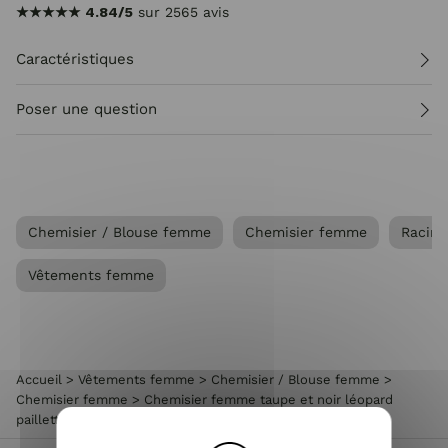
★★★★★
4.84/5
sur 2565 avis
Caractéristiques
Poser une question
Chemisier / Blouse femme
Chemisier femme
Racine
Vêtements femme
Accueil
>
Vêtements femme
>
Chemisier / Blouse femme
>
Chemisier femme
>
Chemisier femme taupe et noir léopard
paillettes dorées