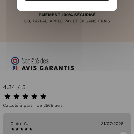
PAIEMENT 100% SÉCURISÉ
CB, PAYPAL, APPLE PAY ET 3X SANS FRAIS
4.84 / 5
Calculé à partir de 2565 avis.
Claire C.
31/07/2026