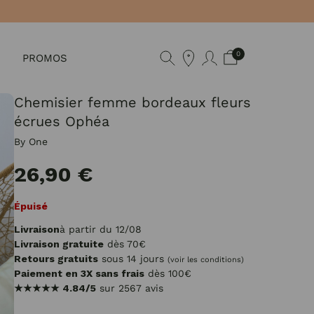
0
PROMOS
Chemisier femme bordeaux fleurs
écrues Ophéa
By One
26,90 €
Épuisé
Livraison
à partir du 12/08
Livraison gratuite
dès 70€
Retours gratuits
sous 14 jours
(voir les conditions)
Paiement en 3X sans frais
dès 100€
★★★★★
4.84/5
sur 2567 avis