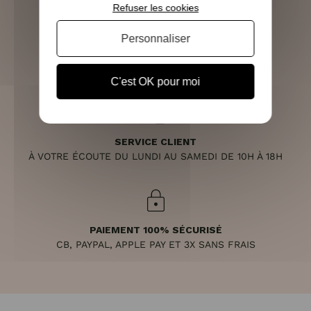
Refuser les cookies
Personnaliser
RETOURS SOUS 14 JOURS
(VOIR LES CONDITIONS)
C'est OK pour moi
SERVICE CLIENT
À VOTRE ÉCOUTE DU LUNDI AU SAMEDI DE 10H À 18H
PAIEMENT 100% SÉCURISÉ
CB, PAYPAL, APPLE PAY ET 3X SANS FRAIS