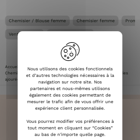
Chemisier / Blouse femme
Chemisier femme
Promo
Ventes privées
Vêtements femme
Accueil
>
Vêtements femme
>
Chemisier / Blouse femme
>
Nous utilisons des cookies fonctionnels
Chemisier femme
>
Chemisier femme blanc broderies fleuries
et d’autres technologies nécessaires à la
ajourées Leonora
navigation sur notre site. Nos
partenaires et nous-mêmes utilisons
également des cookies permettant de
mesurer le trafic afin de vous offrir une
expérience client personnalisée.
Vous pourrez modifier vos préférences à
LIVRAISON RAPIDE
tout moment en cliquant sur “Cookies”
OFFERTE DÈS 70€
au bas de n'importe quelle page.