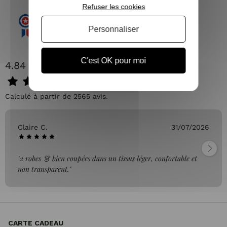
Refuser les cookies
Personnaliser
C'est OK pour moi
4.84 / 5
Calculé à partir de 2565 avis.
Claire C.
31/07/2026
"2 robes 👗 bien coupées dans un tissus léger, confortable et
non transparent."
CARTE CADEAU