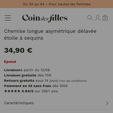
Panneau de gestion des cookies
Du 34 au 54 - Pour toutes les femmes
0
Chemise longue asymétrique délavée
étoile à sequins
34,90 €
Épuisé
Livraison
à partir du 12/08
Livraison gratuite
dès 70€
Retours gratuits
sous 14 jours
(voir les conditions)
Paiement en 3X sans frais
dès 100€
★★★★★
4.84/5
sur 2567 avis
Caractéristiques