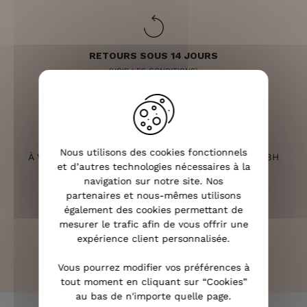
RETOURS SOUS 14 JOURS
(VOIR LES CONDITIONS)
SERVICE CLIENT
Nous utilisons des cookies fonctionnels
À VOTRE ÉCOUTE DU LUNDI AU SAMEDI DE 10H À 18H
et d’autres technologies nécessaires à la
navigation sur notre site. Nos
partenaires et nous-mêmes utilisons
également des cookies permettant de
mesurer le trafic afin de vous offrir une
PAIEMENT 100% SÉCURISÉ
expérience client personnalisée.
CB, PAYPAL, APPLE PAY ET 3X SANS FRAIS
Vous pourrez modifier vos préférences à
tout moment en cliquant sur “Cookies”
au bas de n'importe quelle page.