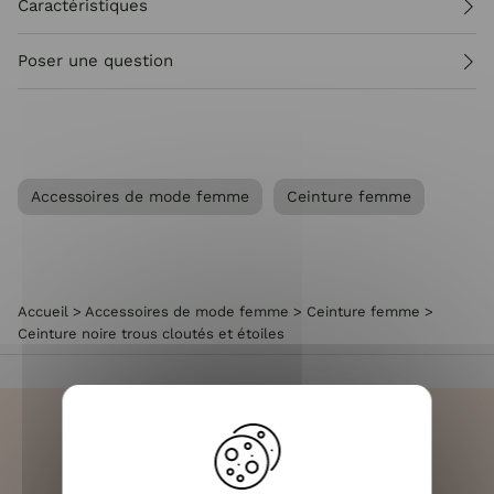
Caractéristiques
Poser une question
Accessoires de mode femme
Ceinture femme
Accueil
>
Accessoires de mode femme
>
Ceinture femme
>
Ceinture noire trous cloutés et étoiles
LIVRAISON RAPIDE