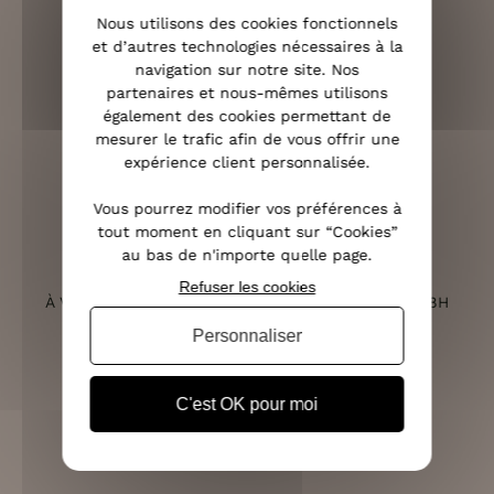
OFFERTE DÈS 70€
Nous utilisons des cookies fonctionnels
et d’autres technologies nécessaires à la
navigation sur notre site. Nos
partenaires et nous-mêmes utilisons
également des cookies permettant de
mesurer le trafic afin de vous offrir une
RETOURS SOUS 14 JOURS
expérience client personnalisée.
(VOIR LES CONDITIONS)
Vous pourrez modifier vos préférences à
tout moment en cliquant sur “Cookies”
au bas de n'importe quelle page.
SERVICE CLIENT
Refuser les cookies
À VOTRE ÉCOUTE DU LUNDI AU SAMEDI DE 10H À 18H
Personnaliser
C'est OK pour moi
PAIEMENT 100% SÉCURISÉ
CB, PAYPAL, APPLE PAY ET 3X SANS FRAIS