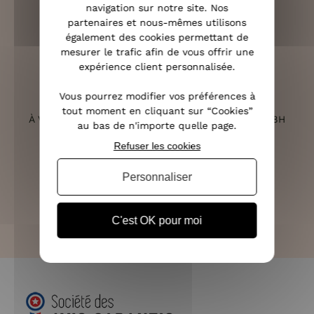
navigation sur notre site. Nos
RETOURS SOUS 14 JOURS
partenaires et nous-mêmes utilisons
(VOIR LES CONDITIONS)
également des cookies permettant de
mesurer le trafic afin de vous offrir une
expérience client personnalisée.
Vous pourrez modifier vos préférences à
SERVICE CLIENT
tout moment en cliquant sur “Cookies”
À VOTRE ÉCOUTE DU LUNDI AU SAMEDI DE 10H À 18H
au bas de n'importe quelle page.
Refuser les cookies
Personnaliser
PAIEMENT 100% SÉCURISÉ
CB, PAYPAL, APPLE PAY ET 3X SANS FRAIS
C'est OK pour moi