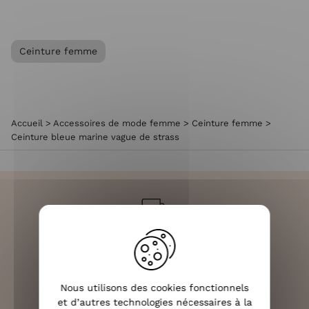
Ceinture femme
Accueil
>
Accessoires de mode femme
>
Ceinture femme
>
Ceinture bleue marine vague de strass
LIVRAISON RAPIDE
OFFERTE DÈS 70€
Nous utilisons des cookies fonctionnels
et d’autres technologies nécessaires à la