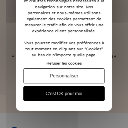
et d’autres technologies nécessaires à la
navigation sur notre site. Nos
partenaires et nous-mêmes utilisons
RETOURS SOUS 14 JOURS
également des cookies permettant de
(VOIR LES CONDITIONS)
mesurer le trafic afin de vous offrir une
expérience client personnalisée.
Vous pourrez modifier vos préférences à
tout moment en cliquant sur “Cookies”
SERVICE CLIENT
au bas de n'importe quelle page.
À VOTRE ÉCOUTE DU LUNDI AU SAMEDI DE 10H À 18H
Refuser les cookies
Personnaliser
PAIEMENT 100% SÉCURISÉ
CB, PAYPAL, APPLE PAY ET 3X SANS FRAIS
C'est OK pour moi