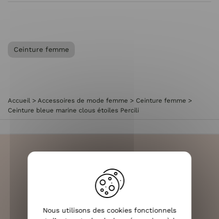
Ceinture femme
Accueil
>
Accessoires de mode femme
>
Ceinture femme
>
Ceinture bleue marine clous étoiles Percili
LIVRAISON RAPIDE
OFFERTE DÈS 70€
Nous utilisons des cookies fonctionnels