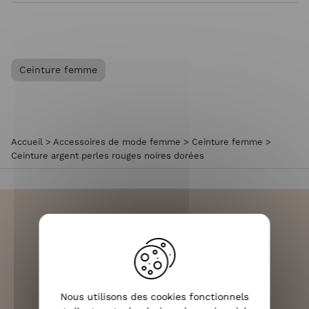
Ceinture femme
Accueil
>
Accessoires de mode femme
>
Ceinture femme
>
Ceinture argent perles rouges noires dorées
LIVRAISON RAPIDE
OFFERTE DÈS 70€
Nous utilisons des cookies fonctionnels