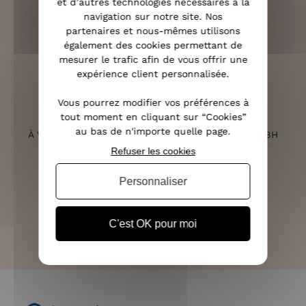
et d’autres technologies nécessaires à la
navigation sur notre site. Nos
partenaires et nous-mêmes utilisons
RETOURS SOUS 14 JOURS
également des cookies permettant de
(VOIR LES CONDITIONS)
mesurer le trafic afin de vous offrir une
expérience client personnalisée.
Vous pourrez modifier vos préférences à
tout moment en cliquant sur “Cookies”
SERVICE CLIENT
au bas de n'importe quelle page.
À VOTRE ÉCOUTE DU LUNDI AU SAMEDI DE 10H À 18H
Refuser les cookies
Personnaliser
PAIEMENT 100% SÉCURISÉ
CB, PAYPAL, APPLE PAY ET 3X SANS FRAIS
C'est OK pour moi