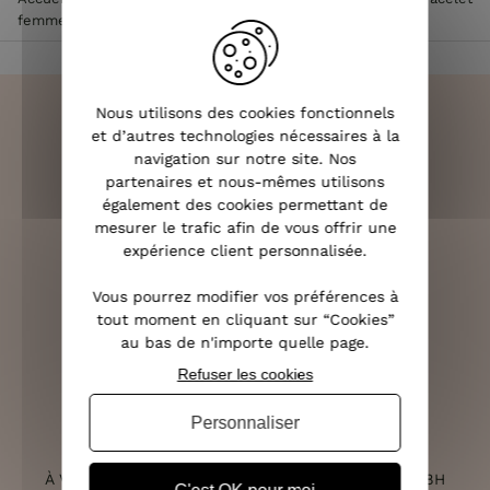
femme
>
Bracelet manchette rebords strassés acier cuivré
Nous utilisons des cookies fonctionnels
et d’autres technologies nécessaires à la
navigation sur notre site. Nos
LIVRAISON RAPIDE
partenaires et nous-mêmes utilisons
OFFERTE DÈS 70€
également des cookies permettant de
mesurer le trafic afin de vous offrir une
expérience client personnalisée.
Vous pourrez modifier vos préférences à
RETOURS SOUS 14 JOURS
tout moment en cliquant sur “Cookies”
au bas de n'importe quelle page.
(VOIR LES CONDITIONS)
Refuser les cookies
Personnaliser
SERVICE CLIENT
À VOTRE ÉCOUTE DU LUNDI AU SAMEDI DE 10H À 18H