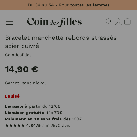
Panneau de gestion des cookies
Du 34 au 54 - Pour toutes les femmes
0
Bracelet manchette rebords strassés
acier cuivré
Coindesfilles
14,90 €
Garanti sans nickel.
Épuisé
Livraison
à partir du 12/08
Livraison gratuite
dès 70€
Paiement en 3X sans frais
dès 100€
★★★★★
4.84/5
sur 2570 avis