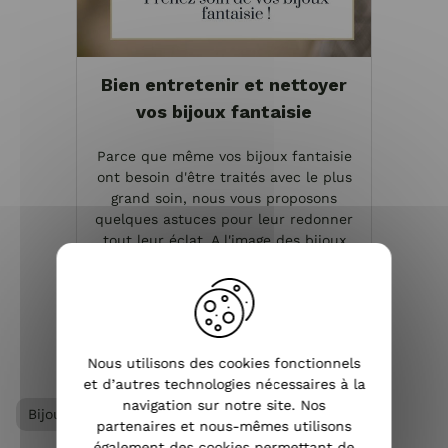
Bien entretenir et nettoyer
vos bijoux fantaisie
Parce que même vos bijoux fantaisie
ont besoin d'être traités avec le plus
grand soin, nous vous proposons
quelques astuces pour leur redonner
tout leur éclat. A l'image des bijoux
précieux, il arrive que les accessoires
fantaisie s'o...
VOIR L'ARTICLE
Nous utilisons des cookies fonctionnels
et d’autres technologies nécessaires à la
navigation sur notre site. Nos
Bijoux femme
Bracelet femme
partenaires et nous-mêmes utilisons
également des cookies permettant de