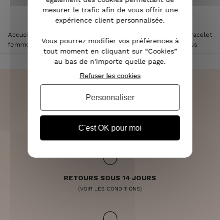
mesurer le trafic afin de vous offrir une
expérience client personnalisée.
Accueil
>
Accessoires de mode femme
>
Bijoux femme
>
Bracelet
Vous pourrez modifier vos préférences à
femme
>
Bracelet manchette blanc et argent vague de strass
tout moment en cliquant sur “Cookies”
au bas de n'importe quelle page.
Refuser les cookies
Personnaliser
LIVRAISON RAPIDE
OFFERTE DÈS 70€
C'est OK pour moi
RETOURS SOUS 14 JOURS
(VOIR LES CONDITIONS)