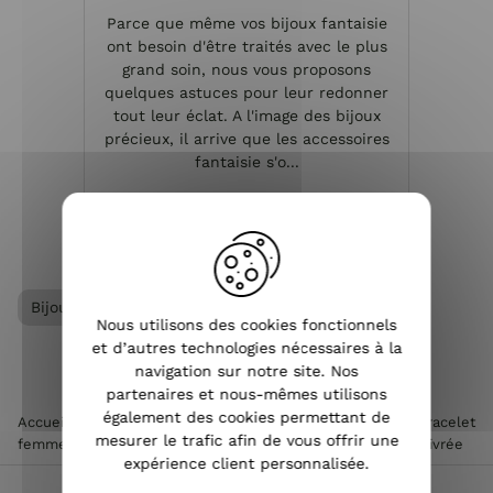
Parce que même vos bijoux fantaisie
ont besoin d'être traités avec le plus
grand soin, nous vous proposons
quelques astuces pour leur redonner
tout leur éclat. A l'image des bijoux
précieux, il arrive que les accessoires
fantaisie s'o...
VOIR L'ARTICLE
Bijoux femme
Bracelet femme
Nous utilisons des cookies fonctionnels
et d’autres technologies nécessaires à la
navigation sur notre site. Nos
partenaires et nous-mêmes utilisons
également des cookies permettant de
Accueil
>
Accessoires de mode femme
>
Bijoux femme
>
Bracelet
mesurer le trafic afin de vous offrir une
femme
>
Bracelet Lolilota élastique noir rosace filigrane cuivrée
expérience client personnalisée.