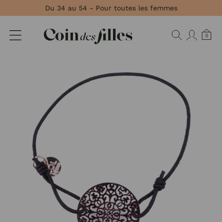
Panneau de gestion des cookies
Du 34 au 54 - Pour toutes les femmes
0