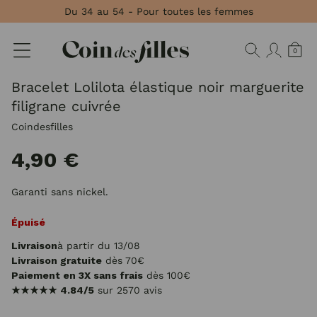
Panneau de gestion des cookies
Du 34 au 54 - Pour toutes les femmes
0
Bracelet Lolilota élastique noir marguerite
filigrane cuivrée
Coindesfilles
4,90 €
Garanti sans nickel.
Épuisé
Livraison
à partir du 13/08
Livraison gratuite
dès 70€
Paiement en 3X sans frais
dès 100€
★★★★★
4.84/5
sur 2570 avis