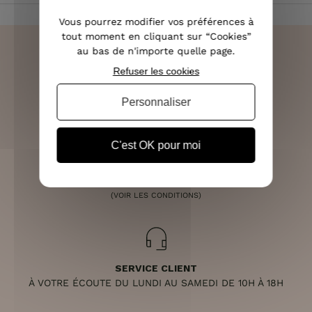
Vous pourrez modifier vos préférences à
tout moment en cliquant sur “Cookies”
au bas de n'importe quelle page.
Refuser les cookies
LIVRAISON RAPIDE
Personnaliser
OFFERTE DÈS 70€
C'est OK pour moi
RETOURS SOUS 14 JOURS
(VOIR LES CONDITIONS)
SERVICE CLIENT
À VOTRE ÉCOUTE DU LUNDI AU SAMEDI DE 10H À 18H