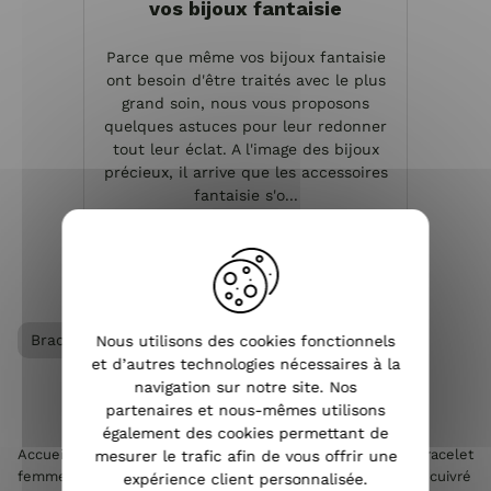
vos bijoux fantaisie
Parce que même vos bijoux fantaisie
ont besoin d'être traités avec le plus
grand soin, nous vous proposons
quelques astuces pour leur redonner
tout leur éclat. A l'image des bijoux
précieux, il arrive que les accessoires
fantaisie s'o...
VOIR L'ARTICLE
Bracelet femme
Nous utilisons des cookies fonctionnels
et d’autres technologies nécessaires à la
navigation sur notre site. Nos
partenaires et nous-mêmes utilisons
également des cookies permettant de
Accueil
>
Accessoires de mode femme
>
Bijoux femme
>
Bracelet
mesurer le trafic afin de vous offrir une
femme
>
Bracelet LOL élastique noir soleil rosace filigrane cuivré
expérience client personnalisée.