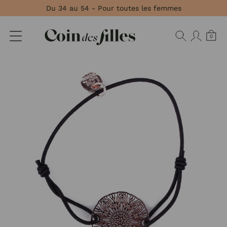
Panneau de gestion des cookies
Du 34 au 54 - Pour toutes les femmes
0