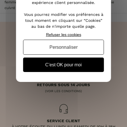
femme
>
Bracelet LOL élastique noir Fleur à pétales filigrane
expérience client personnalisée.
cuivré
Vous pourrez modifier vos préférences à
tout moment en cliquant sur “Cookies”
au bas de n'importe quelle page.
Refuser les cookies
Personnaliser
LIVRAISON RAPIDE
OFFERTE DÈS 70€
C'est OK pour moi
RETOURS SOUS 14 JOURS
(VOIR LES CONDITIONS)
SERVICE CLIENT
À VOTRE ÉCOUTE DU LUNDI AU SAMEDI DE 10H À 18H