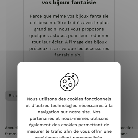
vos bijoux fantaisie
Parce que même vos bijoux fantaisie
ont besoin d'être traités avec le plus
grand soin, nous vous proposons
quelques astuces pour leur redonner
tout leur éclat. A l'image des bijoux
précieux, il arrive que les accessoires
fantaisie s'o...
VOIR L'ARTICLE
Bracelet femme
Nous utilisons des cookies fonctionnels
et d’autres technologies nécessaires à la
navigation sur notre site. Nos
partenaires et nous-mêmes utilisons
également des cookies permettant de
Accueil
>
Accessoires de mode femme
>
Bijoux femme
>
Bracelet
mesurer le trafic afin de vous offrir une
femme
>
Bracelet LOL élastique noir capteur de rêves filigrane
expérience client personnalisée.