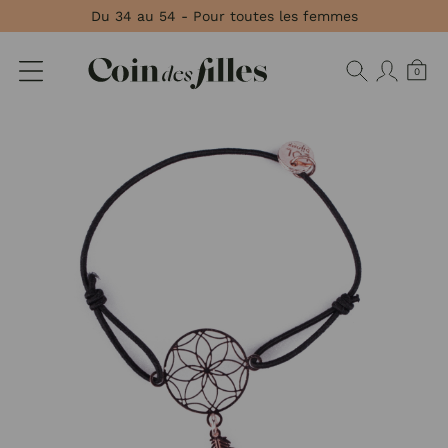
Panneau de gestion des cookies
Du 34 au 54 - Pour toutes les femmes
0