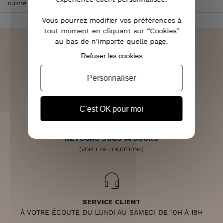
cuivré
Vous pourrez modifier vos préférences à
tout moment en cliquant sur “Cookies”
au bas de n'importe quelle page.
Refuser les cookies
LIVRAISON RAPIDE
Personnaliser
OFFERTE DÈS 70€
C'est OK pour moi
RETOURS SOUS 14 JOURS
(VOIR LES CONDITIONS)
SERVICE CLIENT
À VOTRE ÉCOUTE DU LUNDI AU SAMEDI DE 10H À 18H