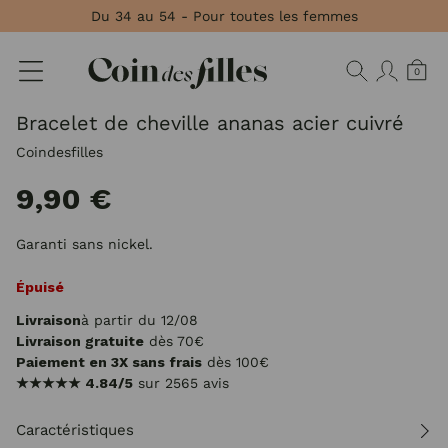
Panneau de gestion des cookies
Du 34 au 54 - Pour toutes les femmes
0
Bracelet de cheville ananas acier cuivré
Coindesfilles
9,90 €
Garanti sans nickel.
Épuisé
Livraison
à partir du 12/08
Livraison gratuite
dès 70€
Paiement en 3X sans frais
dès 100€
★★★★★
4.84/5
sur 2565 avis
Caractéristiques