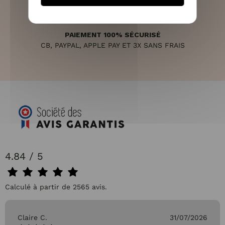
PAIEMENT 100% SÉCURISÉ
CB, PAYPAL, APPLE PAY ET 3X SANS FRAIS
4.84 / 5
Calculé à partir de 2565 avis.
Claire C.
31/07/2026