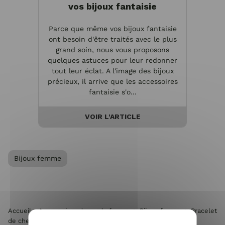
vos bijoux fantaisie
Parce que même vos bijoux fantaisie
ont besoin d'être traités avec le plus
grand soin, nous vous proposons
quelques astuces pour leur redonner
tout leur éclat. A l'image des bijoux
précieux, il arrive que les accessoires
fantaisie s'o...
VOIR L'ARTICLE
Bijoux femme
Accueil
>
Accessoires de mode femme
>
Bijoux femme
>
Bracelet
de cheville ananas acier cuivré