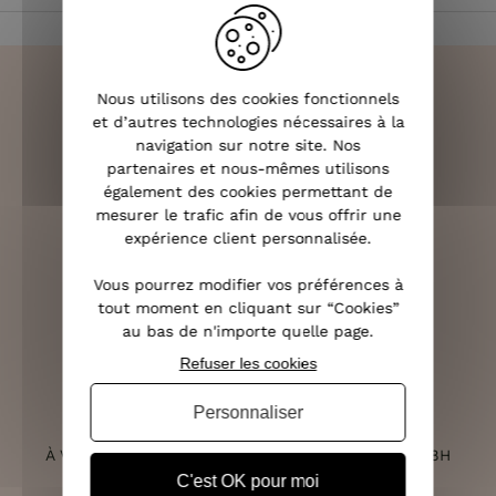
Nous utilisons des cookies fonctionnels
et d’autres technologies nécessaires à la
navigation sur notre site. Nos
LIVRAISON RAPIDE
partenaires et nous-mêmes utilisons
OFFERTE DÈS 70€
également des cookies permettant de
mesurer le trafic afin de vous offrir une
expérience client personnalisée.
Vous pourrez modifier vos préférences à
RETOURS SOUS 14 JOURS
tout moment en cliquant sur “Cookies”
(VOIR LES CONDITIONS)
au bas de n'importe quelle page.
Refuser les cookies
Personnaliser
SERVICE CLIENT
À VOTRE ÉCOUTE DU LUNDI AU SAMEDI DE 10H À 18H
C'est OK pour moi