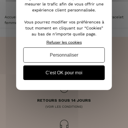
mesurer le trafic afin de vous offrir une
expérience client personnalisée.
Accueil
>
Accessoires de mode femme
>
Bijoux femme
>
Bracelet
Vous pourrez modifier vos préférences à
femme
>
Bracelet acier perles dorées Peace
tout moment en cliquant sur “Cookies”
au bas de n'importe quelle page.
Refuser les cookies
Personnaliser
LIVRAISON RAPIDE
OFFERTE DÈS 70€
C'est OK pour moi
RETOURS SOUS 14 JOURS
(VOIR LES CONDITIONS)