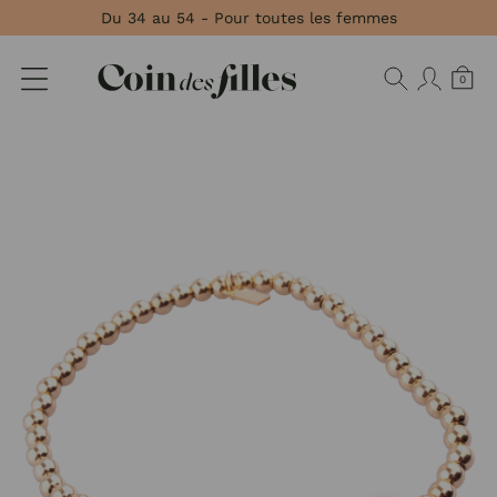
Panneau de gestion des cookies
Du 34 au 54 - Pour toutes les femmes
0