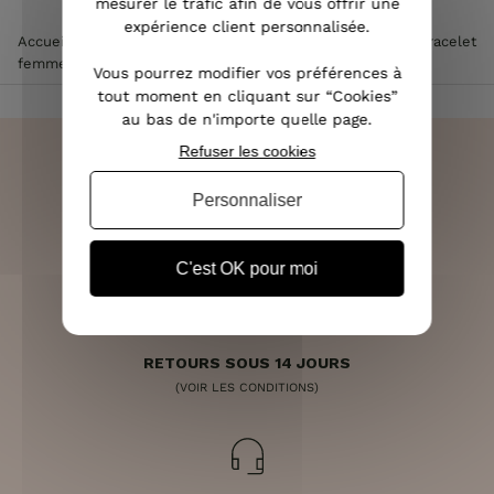
mesurer le trafic afin de vous offrir une
expérience client personnalisée.
Accueil
>
Accessoires de mode femme
>
Bijoux femme
>
Bracelet
femme
>
Bracelet acier maille trombone or
Vous pourrez modifier vos préférences à
tout moment en cliquant sur “Cookies”
au bas de n'importe quelle page.
Refuser les cookies
Personnaliser
LIVRAISON RAPIDE
OFFERTE DÈS 70€
C'est OK pour moi
RETOURS SOUS 14 JOURS
(VOIR LES CONDITIONS)