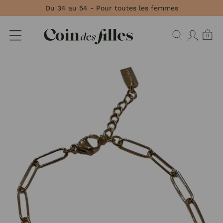
Panneau de gestion des cookies
Du 34 au 54 - Pour toutes les femmes
0