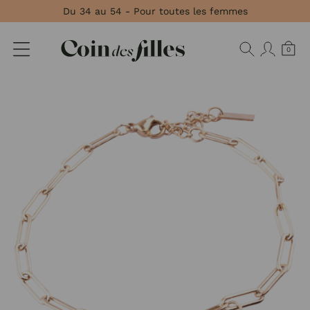
Panneau de gestion des cookies
Du 34 au 54 - Pour toutes les femmes
0