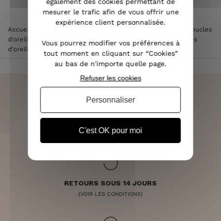
également des cookies permettant de
mesurer le trafic afin de vous offrir une
expérience client personnalisée.
Accueil
>
Accessoires de mode femme
>
Bijoux femme
>
Boucles
d'oreilles femme
>
Boucles d'oreilles acier femme
>
Boucles
Vous pourrez modifier vos préférences à
d'oreilles lune acier doré et vert
tout moment en cliquant sur “Cookies”
au bas de n'importe quelle page.
Refuser les cookies
Personnaliser
LIVRAISON RAPIDE
C'est OK pour moi
OFFERTE DÈS 70€
RETOURS SOUS 14 JOURS
(VOIR LES CONDITIONS)