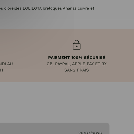
s d'oreilles LOLILOTA breloques Ananas cuivré et
PAIEMENT 100% SÉCURISÉ
NDI AU
CB, PAYPAL, APPLE PAY ET 3X
8H
SANS FRAIS
26/07/2026
Ge