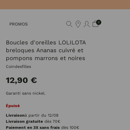
0
PROMOS
Boucles d'oreilles LOLILOTA
breloques Ananas cuivré et
pompons marrons et noires
Coindesfilles
12,90 €
Garanti sans nickel.
Épuisé
Livraison
à partir du 12/08
Livraison gratuite
dès 70€
Paiement en 3X sans frais
dès 100€