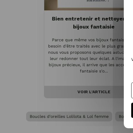
Bien entretenir et nettoyer vo
bijoux fantaisie
Parce que même vos bijoux fantaisie o
besoin d'être traités avec le plus grand s
nous vous proposons quelques astuces p
leur redonner tout leur éclat. A l'image 
bijoux précieux, il arrive que les accesso
fantaisie s'o...
VOIR L'ARTICLE
Boucles d'oreilles Lolilota & Lol femme
Boucle