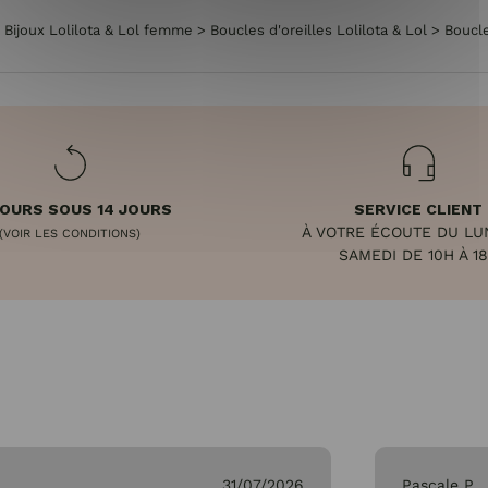
>
Bijoux Lolilota & Lol femme
>
Boucles d'oreilles Lolilota & Lol
>
Boucle
OURS SOUS 14 JOURS
SERVICE CLIENT
À VOTRE ÉCOUTE DU LU
(VOIR LES CONDITIONS)
SAMEDI DE 10H À 1
31/07/2026
Pascale P.