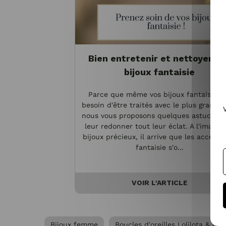
Bien entretenir et nettoyer vo
bijoux fantaisie
Parce que même vos bijoux fantaisie o
besoin d'être traités avec le plus grand s
nous vous proposons quelques astuces p
leur redonner tout leur éclat. A l'image 
bijoux précieux, il arrive que les accesso
fantaisie s'o...
VOIR L'ARTICLE
Bijoux femme
Boucles d'oreilles Lolilota & Lo