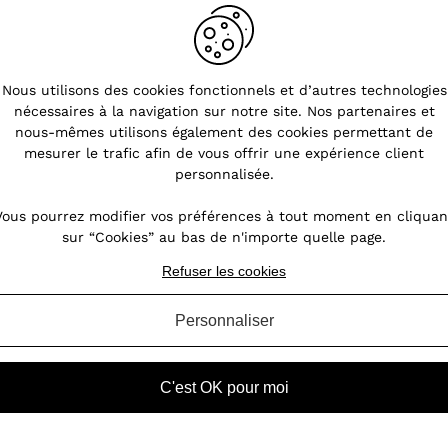
Nous utilisons des cookies fonctionnels et d’autres technologies
nécessaires à la navigation sur notre site. Nos partenaires et
s
Bien choisir ses boucles
nous-mêmes utilisons également des cookies permettant de
d'oreilles
mesurer le trafic afin de vous offrir une expérience client
personnalisée.
nt
Les boucles d’oreilles sont des accessoires
oin,
de mode incontournables spécialement
Vous pourrez modifier vos préférences à tout moment en cliquan
our
conçus pour compléter et agrémenter un
sur “Cookies” au bas de n'importe quelle page.
des
look. Pour que ce look soit réussi, ces bijoux
ires
doivent se porter le plus naturellement
Refuser les cookies
possible. Toutefois, parven...
Personnaliser
VOIR L'ARTICLE
C'est OK pour moi
l femme
Boucles d'oreilles femme