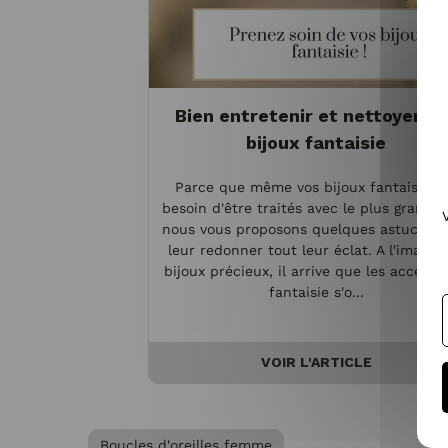
Bien entretenir et nettoyer vo
bijoux fantaisie
Parce que même vos bijoux fantaisie o
besoin d'être traités avec le plus grand s
nous vous proposons quelques astuces p
leur redonner tout leur éclat. A l'image 
bijoux précieux, il arrive que les accesso
fantaisie s'o...
VOIR L'ARTICLE
Boucles d'oreilles femme