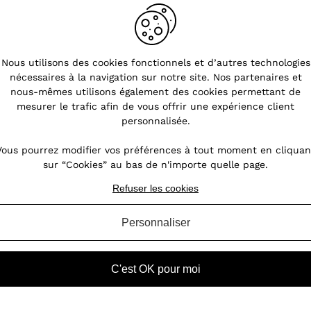
Nous utilisons des cookies fonctionnels et d’autres technologies
nécessaires à la navigation sur notre site. Nos partenaires et
s
Bien choisir ses boucles
nous-mêmes utilisons également des cookies permettant de
d'oreilles
mesurer le trafic afin de vous offrir une expérience client
personnalisée.
nt
Les boucles d’oreilles sont des accessoires
oin,
de mode incontournables spécialement
Vous pourrez modifier vos préférences à tout moment en cliquan
our
conçus pour compléter et agrémenter un
sur “Cookies” au bas de n'importe quelle page.
des
look. Pour que ce look soit réussi, ces bijoux
ires
doivent se porter le plus naturellement
Refuser les cookies
possible. Toutefois, parven...
Personnaliser
VOIR L'ARTICLE
C'est OK pour moi